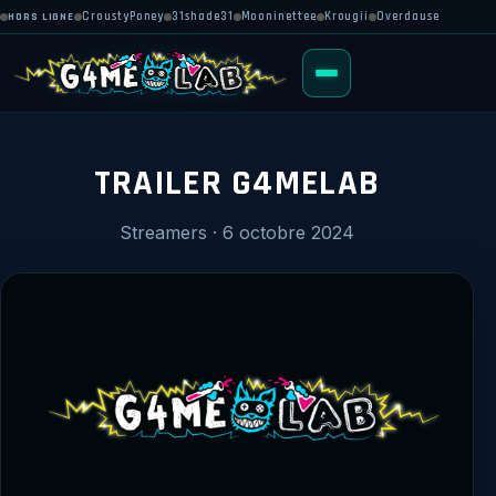
HORS LIGNE
CroustyPoney
31shade31
Mooninettee
Krougii
Overdause
TRAILER G4MELAB
Streamers · 6 octobre 2024