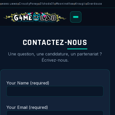
HORS LIGNE
CroustyPoney
31shade31
Mooninettee
Krougii
Overdause
CONTACTEZ-
NOUS
Une question, une candidature, un partenariat ?
Écrivez-nous.
Your Name (required)
Your Email (required)